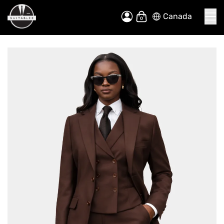
Canada
Allez
Mon panier
au
contenu