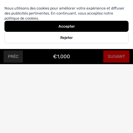
Nous utilisons des cookies pour améliorer votre expérience et diffuser
des publicités pertinentes. En continuant, vous acceptez notre
politique de cookies.
Accepter
Rejeter
€1,000
PRÉC
SUIVANT
CONFECTION SUR MESURE.
Abonnez-vous à notre infolettre
Promos et actus par courriel