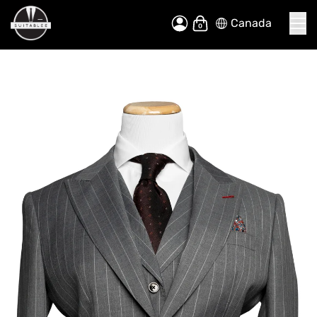
Canada
Allez
Mon panier
au
contenu