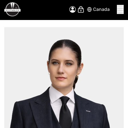
Canada
Allez
Mon panier
au
contenu