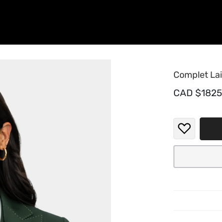
Complet La
CAD $1825
Élevez v
mélange 
première 