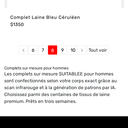
Complet Laine Bleu Céruléen
$1350
Page
Vous lisez actuellement la p
Page
Page
Page
Page
6
7
9
10
Tout voir
8
Page
Page
Complets sur mesure pour hommes
Les complets sur mesure SUITABLEE pour hommes
sont confectionnés selon votre corps exact grâce au
scan infrarouge et à la génération de patrons par IA.
Choisissez parmi des centaines de tissus de laine
premium. Prêts en trois semaines.