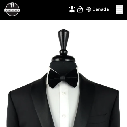
Canada
Allez
Mon panier
au
contenu