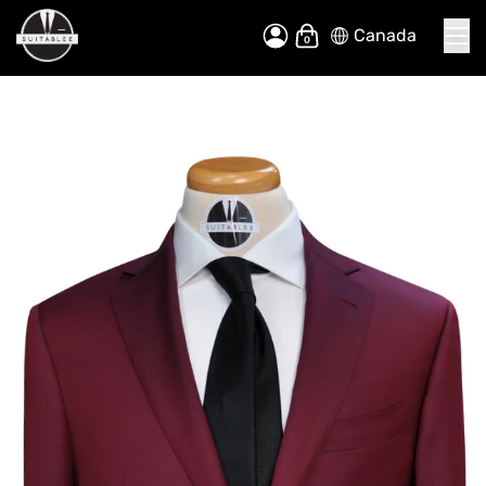
Canada
Allez
Mon panier
au
contenu