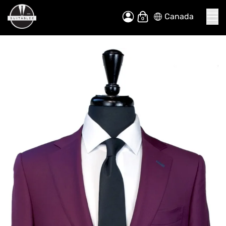
Canada
Allez
Mon panier
au
contenu