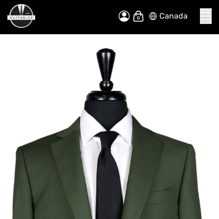
Canada
Allez
Mon panier
au
contenu