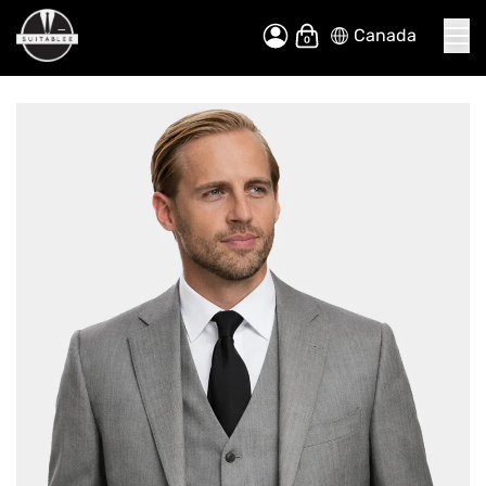
Canada
Allez
Mon panier
au
contenu