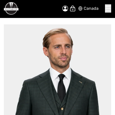
Canada
Allez
Mon panier
au
contenu