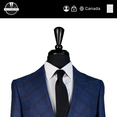
Canada
Allez
Mon panier
au
contenu