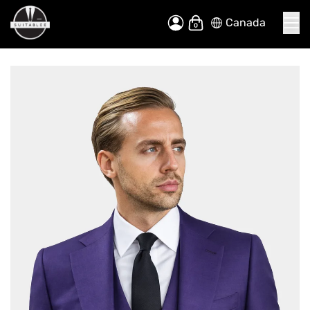
Canada
Allez
Mon panier
au
contenu