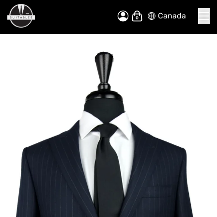
Canada
Allez
Mon panier
au
contenu