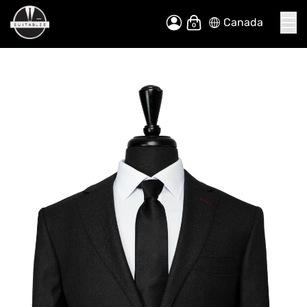
Canada
Allez
Mon panier
au
contenu