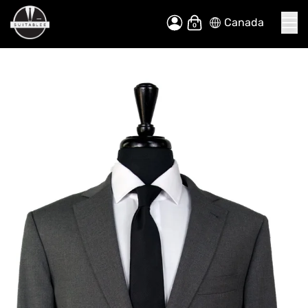
Canada
Allez
Mon panier
au
contenu