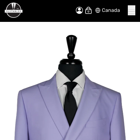
Canada
Allez
Mon panier
au
contenu