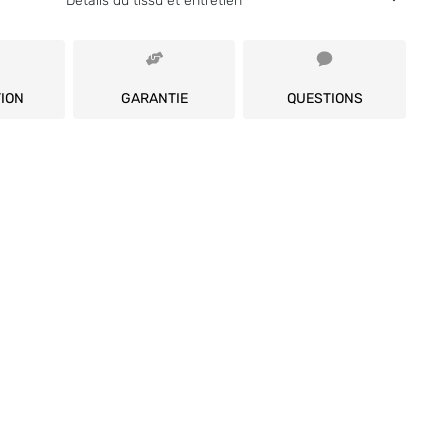
Détails du tissu et entretien
 et un drapé impeccable.
rons ce complet porté en version croisée.
ION
GARANTIE
QUESTIONS
ble Boutonnage
Pointe