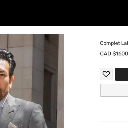
Complet Lai
CAD $160
Optez pou
unis clas
captivant