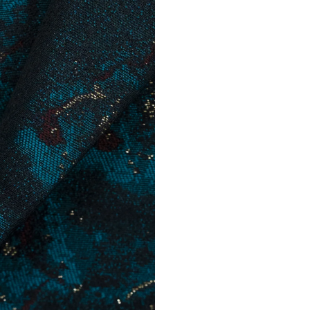
R
Modifi
d