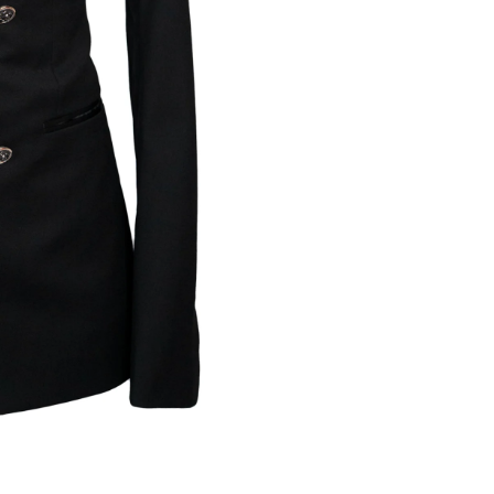
R
Modifi
d