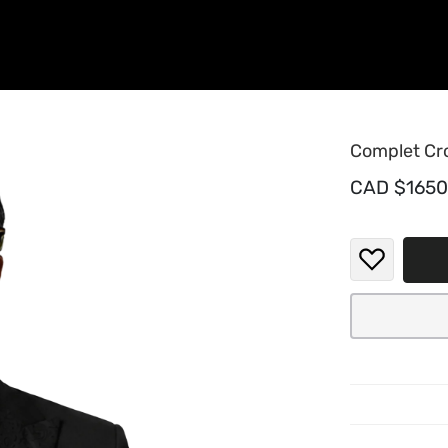
Complet Cro
CAD $1650
Complet C
seul cont
jacquard 