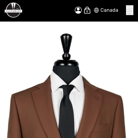
Canada
Allez
Mon panier
au
contenu