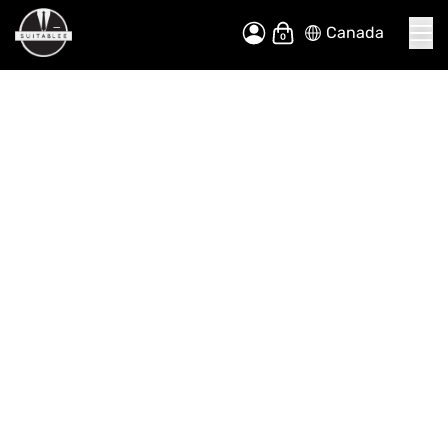
Canada
Allez
Mon panier
au
contenu