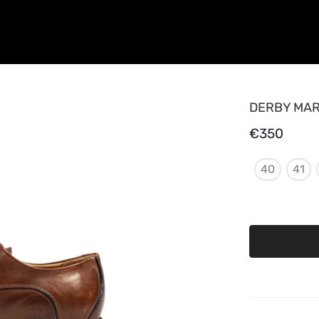
DERBY MA
€350
40
41
Derby Mar
fleur cou