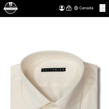
Canada
Allez
Mon panier
au
contenu