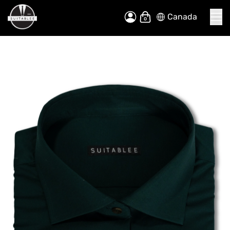
Canada
Allez
Mon panier
au
contenu