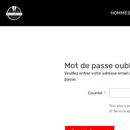
HOMME
Mot de passe oubl
Veuillez entrer votre adresse email 
passe.
Courriel
This site is
of Service
ap