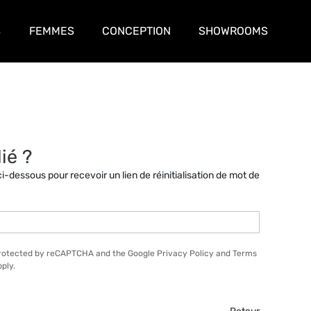
S
FEMMES
CONCEPTION
SHOWROOMS
ié ?
ci-dessous pour recevoir un lien de réinitialisation de mot de
 protected by reCAPTCHA and the Google
Privacy Policy
and
Terms
ply.