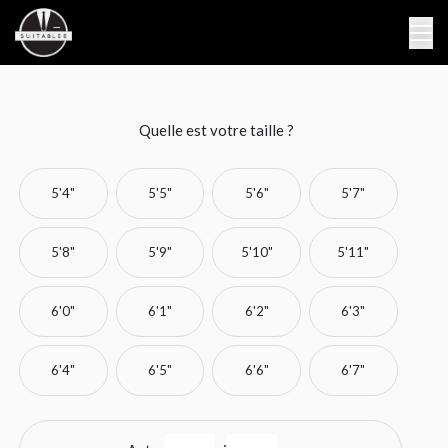
Quelle est votre taille ?
5'4"
5'5"
5'6"
5'7"
5'8"
5'9"
5'10"
5'11"
6'0"
6'1"
6'2"
6'3"
6'4"
6'5"
6'6"
6'7"